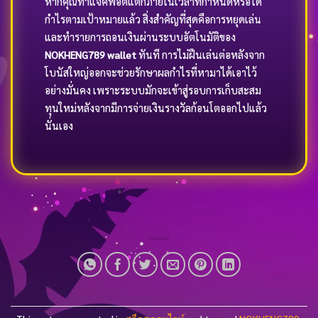
หากคุณทำแจ็คพอตแตกภายในเวลาที่กำหนดหรือได้
กำไรตามเป้าหมายแล้ว สิ่งสำคัญที่สุดคือการหยุดเล่น
และทำรายการถอนเงินผ่านระบบอัตโนมัติของ
NOKHENG789 wallet
ทันที การไม่ฝืนเล่นต่อหลังจาก
โบนัสใหญ่ออกจะช่วยรักษาผลกำไรที่หามาได้เอาไว้
อย่างมั่นคง เพราะระบบมักจะเข้าสู่รอบการเก็บสะสม
ทุนใหม่หลังจากมีการจ่ายเงินรางวัลก้อนโตออกไปแล้ว
นั่นเอง