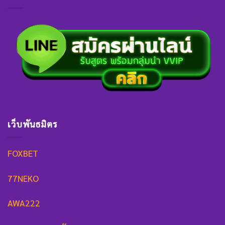
เว็บพันธมิตร
FOXBET
77NEKO
AWA222