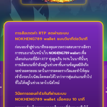
การสังเกตค่า RTP สดผ่านระบบ
NOKHENG789 wallet แบบวินาทีต่อวินาที
ก่อนจะเข้าสู่ช่วงนาทีทองคุณควรตรวจสอบตารางอัตรา
การชนะภายในหน้าเว็บ
NOKHENG789 wallet
เพื่อ
เลือกเล่นเกมที่มีค่า RTP พุ่งสูงเกิน 96% ในนาทีนั้นๆ
การเลือกเกมที่กำลังอยู่ในช่วงขาขึ้นตามข้อมูลสถิติจริง
จะช่วยลดระยะเวลาในการรอคอยรางวัลและทำให้คุณ
เข้าถึงรอบโบนัสแจ็คพอตได้ไวกว่าการสุ่มเล่นเกมทั่วไป
ที่ไม่ได้อยู่ในช่วงเวลาโบนัสไทม์
วินัยการถอนกำไรทันทีผ่านระบบ
NOKHENG789 wallet เมื่อครบ 10 นาที